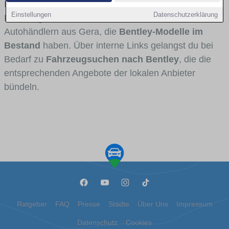
Fahrertypen die Marke interessant ist. Viele
Einstellungen
Datenschutzerklärung
Fahrzeuge stammen von Autohäusern und
Autohändlern aus Gera, die
Bentley-Modelle im
Bestand
haben. Über interne Links gelangst du bei
Bedarf zu
Fahrzeugsuchen nach Bentley
, die die
entsprechenden Angebote der lokalen Anbieter
bündeln.
Ratgeber
FAQ
Presse
Städte
Über Uns
Impressum
Datenschutz
Cookies