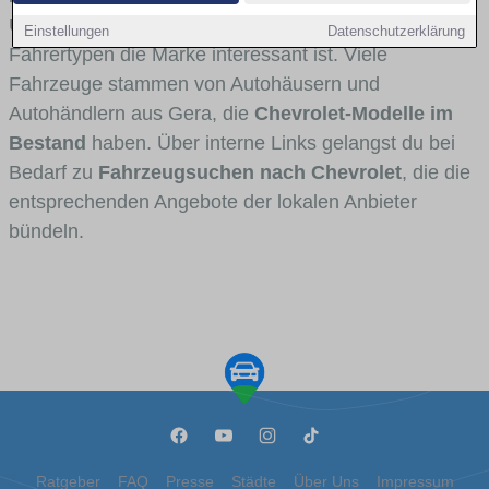
Umlandverkehr zu sehen sind und für welche
Einstellungen
Datenschutzerklärung
Fahrertypen die Marke interessant ist. Viele
Fahrzeuge stammen von Autohäusern und
Autohändlern aus Gera, die
Chevrolet-Modelle im
Bestand
haben. Über interne Links gelangst du bei
Bedarf zu
Fahrzeugsuchen nach Chevrolet
, die die
entsprechenden Angebote der lokalen Anbieter
bündeln.
Ratgeber
FAQ
Presse
Städte
Über Uns
Impressum