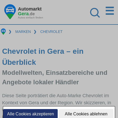
☰
Automarkt
Gera
.de
Autos einfach finden
❯
MARKEN
❯
CHEVROLET
Chevrolet in Gera – ein
Überblick
Modellwelten, Einsatzbereiche und
Angebote lokaler Händler
Diese Seite porträtiert die Auto-Marke Chevrolet im
Kontext von Gera und der Region. Wir skizzieren, in
welchen Fahrzeugklassen Chevrolet stark vertreten
Alle Cookies akzeptieren
Alle Cookies ablehnen
ist, welche Modellreihen häufig im Stadt- und