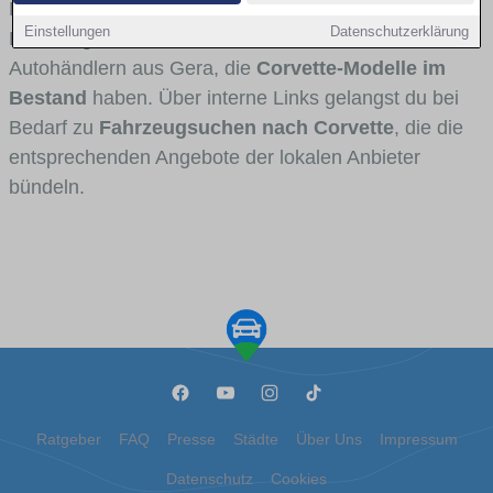
Fahrertypen die Marke interessant ist. Viele
Einstellungen
Datenschutzerklärung
Fahrzeuge stammen von Autohäusern und
Autohändlern aus Gera, die
Corvette-Modelle im
Bestand
haben. Über interne Links gelangst du bei
Bedarf zu
Fahrzeugsuchen nach Corvette
, die die
entsprechenden Angebote der lokalen Anbieter
bündeln.
Ratgeber
FAQ
Presse
Städte
Über Uns
Impressum
Datenschutz
Cookies