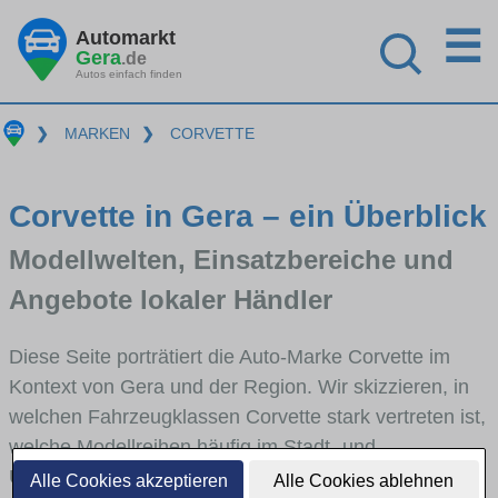
☰
Automarkt
Gera
.de
Autos einfach finden
❯
MARKEN
❯
CORVETTE
Corvette in Gera – ein Überblick
Modellwelten, Einsatzbereiche und
Angebote lokaler Händler
Diese Seite porträtiert die Auto-Marke Corvette im
Kontext von Gera und der Region. Wir skizzieren, in
welchen Fahrzeugklassen Corvette stark vertreten ist,
welche Modellreihen häufig im Stadt- und
Umlandverkehr zu sehen sind und für welche
Alle Cookies akzeptieren
Alle Cookies ablehnen