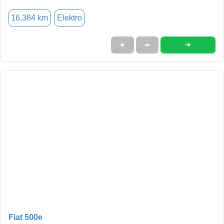
16.384 km
Elektro
➜
★
➦
Fiat 500e