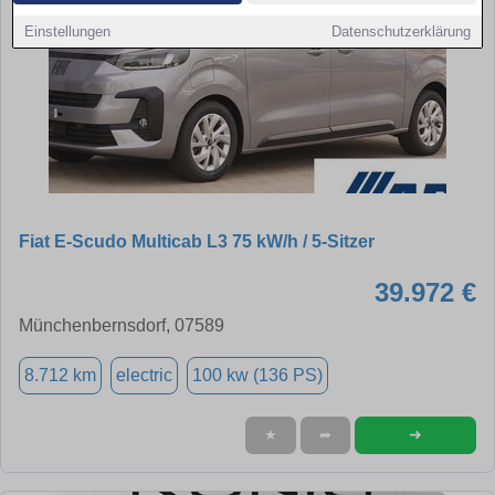
Einstellungen
Datenschutzerklärung
Fiat E-Scudo Multicab L3 75 kW/h / 5-Sitzer
39.972 €
Münchenbernsdorf, 07589
8.712 km
electric
100 kw (136 PS)
➜
★
➦