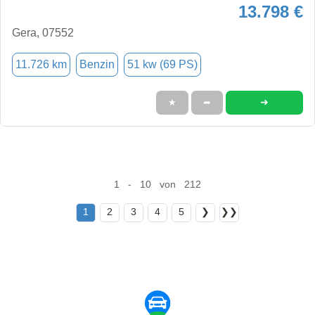
13.798 €
Gera, 07552
11.726 km
Benzin
51 kw (69 PS)
➜
★
➦
1 - 10 von 212
1
2
3
4
5
❯
❯❯