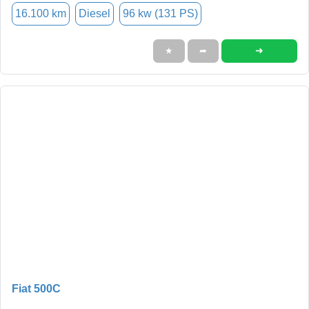
16.100 km
Diesel
96 kw (131 PS)
➜
★
➦
Fiat 500C