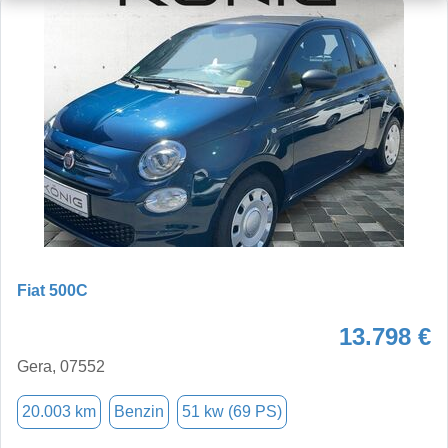
Fiat 500C
13.798 €
Gera, 07552
20.003 km
Benzin
51 kw (69 PS)