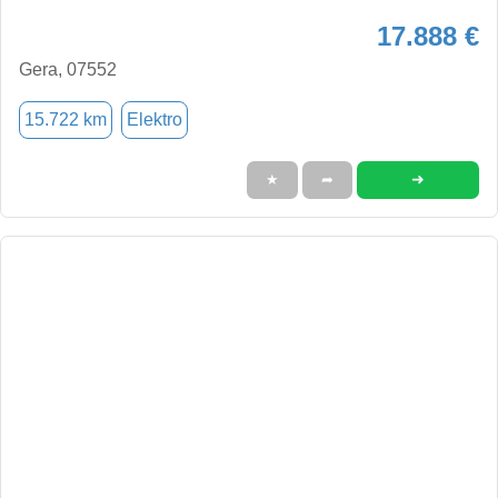
17.888 €
Gera, 07552
15.722 km
Elektro
➜
★
➦