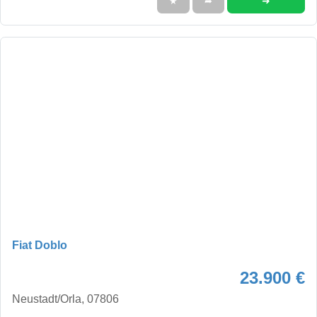
➜
★
➦
Fiat Doblo
23.900 €
Neustadt/Orla, 07806