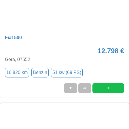
Fiat 500
12.798 €
Gera, 07552
16.820 km
Benzin
51 kw (69 PS)
➜
★
➦