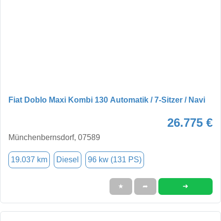
Fiat Doblo Maxi Kombi 130 Automatik / 7-Sitzer / Navi
26.775 €
Münchenbernsdorf, 07589
19.037 km
Diesel
96 kw (131 PS)
➜
★
➦