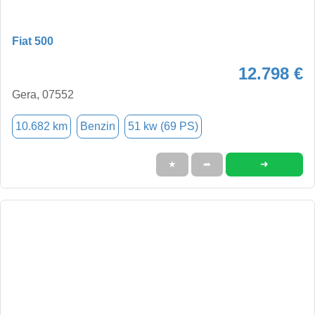
Fiat 500
12.798 €
Gera, 07552
10.682 km
Benzin
51 kw (69 PS)
➜
★
➦