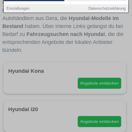
Fahrertypen die Marke interessant ist. Viele
Einstellungen
Datenschutzerklärung
Fahrzeuge stammen von Autohäusern und
Autohändlern aus Gera, die
Hyundai-Modelle im
Bestand
haben. Über interne Links gelangst du bei
Bedarf zu
Fahrzeugsuchen nach Hyundai
, die die
entsprechenden Angebote der lokalen Anbieter
bündeln.
Hyundai Kona
Angebote entdecken
Hyundai i20
Angebote entdecken