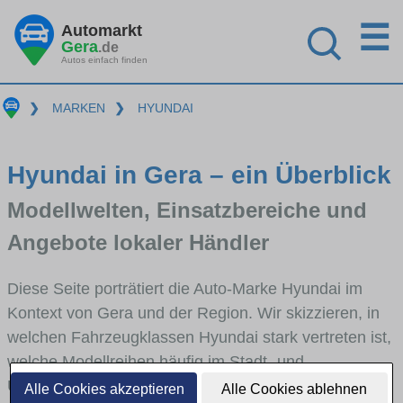
☰
Automarkt
Gera
.de
Autos einfach finden
❯
MARKEN
❯
HYUNDAI
Hyundai in Gera – ein Überblick
Modellwelten, Einsatzbereiche und
Angebote lokaler Händler
Diese Seite porträtiert die Auto-Marke Hyundai im
Kontext von Gera und der Region. Wir skizzieren, in
welchen Fahrzeugklassen Hyundai stark vertreten ist,
welche Modellreihen häufig im Stadt- und
Umlandverkehr zu sehen sind und für welche
Alle Cookies akzeptieren
Alle Cookies ablehnen