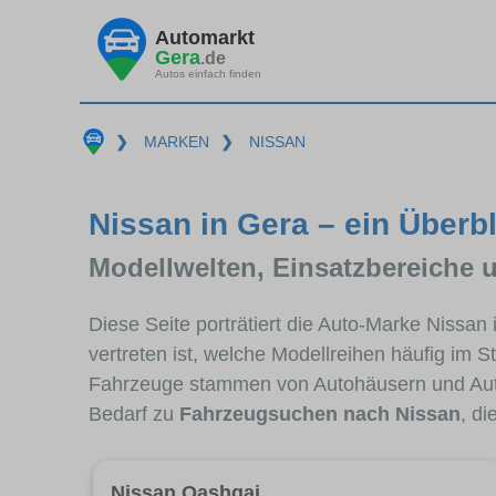
Automarkt
Gera
.de
Autos einfach finden
❯
MARKEN
❯
NISSAN
Nissan in Gera – ein Überb
Modellwelten, Einsatzbereiche 
Diese Seite porträtiert die Auto-Marke Nissan
vertreten ist, welche Modellreihen häufig im 
Fahrzeuge stammen von Autohäusern und Aut
Bedarf zu
Fahrzeugsuchen nach Nissan
, d
Nissan Qashqai