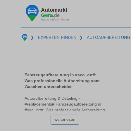
Automarkt
Gera
.de
Autos einfach finden
❯
EXPERTEN-FINDEN
❯
AUTOAUFBEREITUNG-
Fahrzeugaufbereitung in #seo_ort#:
Was professionelle Aufbereitung vom
Waschen unterscheidet
Autoaufbereitung & Detailing ·
#replacements# Fahrzeugaufbereitung in
#seo_ort#: Was professionelle Aufbereitung
vom Waschen unterscheidet In
weiterlesen
#replacements# sind viele Autobesitzer
unsicher, wie sie den Wert und die Ästhetik