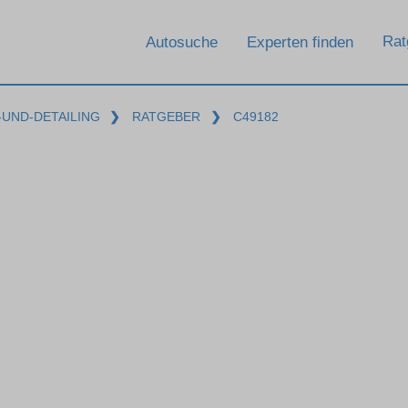
Rat
Autosuche
Experten finden
UND-DETAILING
❯
RATGEBER
❯
C49182