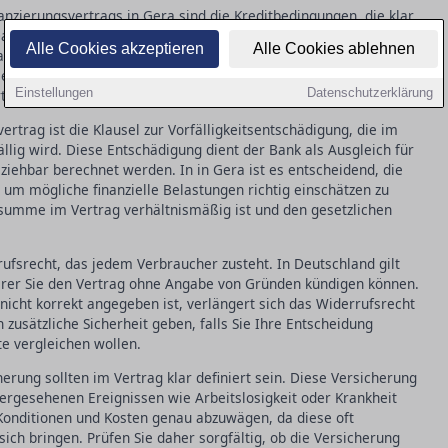
anzierungsvertrags in Gera sind die Kreditbedingungen, die klar
azu gehören der Zinssatz, die Laufzeit, und eventuelle
Alle Cookies akzeptieren
Alle Cookies ablehnen
nfallen können. Es ist wichtig, dass alle Konditionen genau
 zu vermeiden. Ein fehlender oder unklarer Vertragspassus
Einstellungen
Datenschutzerklärung
rteten Kosten führen.
rtrag ist die Klausel zur Vorfälligkeitsentschädigung, die im
fällig wird. Diese Entschädigung dient der Bank als Ausgleich für
ziehbar berechnet werden. In in Gera ist es entscheidend, die
m mögliche finanzielle Belastungen richtig einschätzen zu
ssumme im Vertrag verhältnismäßig ist und den gesetzlichen
rufsrecht, das jedem Verbraucher zusteht. In Deutschland gilt
derer Sie den Vertrag ohne Angabe von Gründen kündigen können.
nicht korrekt angegeben ist, verlängert sich das Widerrufsrecht
zusätzliche Sicherheit geben, falls Sie Ihre Entscheidung
 vergleichen wollen.
rung sollten im Vertrag klar definiert sein. Diese Versicherung
hergesehenen Ereignissen wie Arbeitslosigkeit oder Krankheit
e Konditionen und Kosten genau abzuwägen, da diese oft
 sich bringen. Prüfen Sie daher sorgfältig, ob die Versicherung