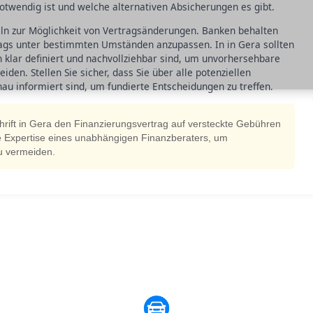
 notwendig ist und welche alternativen Absicherungen es gibt.
eln zur Möglichkeit von Vertragsänderungen. Banken behalten
trags unter bestimmten Umständen anzupassen. In in Gera sollten
 klar definiert und nachvollziehbar sind, um unvorhersehbare
en. Stellen Sie sicher, dass Sie über alle potenziellen
 informiert sind, um fundierte Entscheidungen zu treffen.
hrift in Gera den Finanzierungsvertrag auf versteckte Gebühren
ie Expertise eines unabhängigen Finanzberaters, um
zu vermeiden.