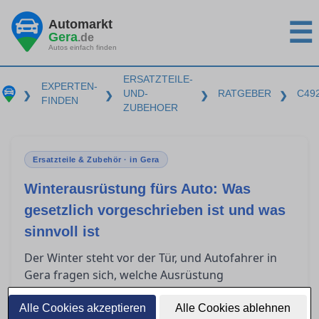
Automarkt
☰
Gera
.de
Autos einfach finden
ERSATZTEILE-
EXPERTEN-
UND-
RATGEBER
C49
❯
❯
❯
❯
FINDEN
ZUBEHOER
Ersatzteile & Zubehör · in Gera
Winterausrüstung fürs Auto: Was
gesetzlich vorgeschrieben ist und was
sinnvoll ist
Der Winter steht vor der Tür, und Autofahrer in
Gera fragen sich, welche Ausrüstung
entscheidend ist, um sicher durch die kalte
Jahreszeit zu kommen. Die situative
Alle Cookies akzeptieren
Alle Cookies ablehnen