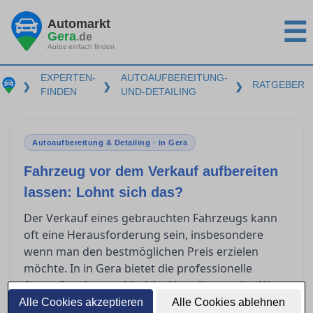
Automarkt
☰
Gera
.de
Autos einfach finden
EXPERTEN-
AUTOAUFBEREITUNG-
RATGEBER
❯
❯
❯
FINDEN
UND-DETAILING
Autoaufbereitung & Detailing · in Gera
Fahrzeug vor dem Verkauf aufbereiten
lassen: Lohnt sich das?
Der Verkauf eines gebrauchten Fahrzeugs kann
oft eine Herausforderung sein, insbesondere
wenn man den bestmöglichen Preis erzielen
möchte. In in Gera bietet die professionelle
zahlreiche Vorteile, um den Wert
Autoaufbereitung
des Fahrzeugs zu steigern. Doch welche
Alle Cookies akzeptieren
Alle Cookies ablehnen