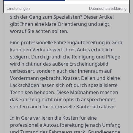
Maßnahmen sind wirklich notwendig, welche
Einstellungen
Datenschutzerklärung
Kosten kommen auf einen zu, und wann lohnt
sich der Gang zum Spezialisten? Dieser Artikel
gibt Ihnen eine klare Orientierung und zeigt,
worauf Sie achten sollten.
Eine professionelle Fahrzeugaufbereitung in Gera
kann den Verkaufswert Ihres Autos erheblich
steigern. Durch gründliche Reinigung und Pflege
wird nicht nur das äußere Erscheinungsbild
verbessert, sondern auch der Innenraum auf
Vordermann gebracht. Kratzer, Dellen und kleine
Lackschäden lassen sich oft durch spezialisierte
Techniken beheben. Diese Maßnahmen machen
das Fahrzeug nicht nur optisch ansprechender,
sondern auch für potenzielle Käufer attraktiver.
In in Gera variieren die Kosten für eine
professionelle Autoaufbereitung je nach Umfang
und Zustand des Fahrzeugs stark. Grundlegende