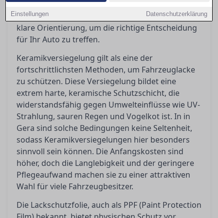
welche Methode bietet wirklich den besten
Einstellungen
Datenschutzerklärung
Schutz? In diesem Artikel geben wir Ihnen eine
klare Orientierung, um die richtige Entscheidung
für Ihr Auto zu treffen.
Keramikversiegelung gilt als eine der
fortschrittlichsten Methoden, um Fahrzeuglacke
zu schützen. Diese Versiegelung bildet eine
extrem harte, keramische Schutzschicht, die
widerstandsfähig gegen Umwelteinflüsse wie UV-
Strahlung, sauren Regen und Vogelkot ist. In in
Gera sind solche Bedingungen keine Seltenheit,
sodass Keramikversiegelungen hier besonders
sinnvoll sein können. Die Anfangskosten sind
höher, doch die Langlebigkeit und der geringere
Pflegeaufwand machen sie zu einer attraktiven
Wahl für viele Fahrzeugbesitzer.
Die Lackschutzfolie, auch als PPF (Paint Protection
Film) bekannt, bietet physischen Schutz vor