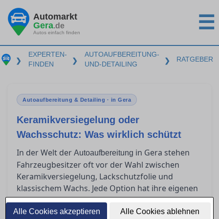
Automarkt
☰
Gera
.de
Autos einfach finden
EXPERTEN-
AUTOAUFBEREITUNG-
RATGEBER
❯
❯
❯
FINDEN
UND-DETAILING
Autoaufbereitung & Detailing · in Gera
Keramikversiegelung oder
Wachsschutz: Was wirklich schützt
In der Welt der
in Gera stehen
Autoaufbereitung
Fahrzeugbesitzer oft vor der Wahl zwischen
Keramikversiegelung, Lackschutzfolie und
klassischem Wachs. Jede Option hat ihre eigenen
Vorzüge und Herausforderungen in Bezug auf
Haltbarkeit, Kosten und Anwendung. Doch
Alle Cookies akzeptieren
Alle Cookies ablehnen